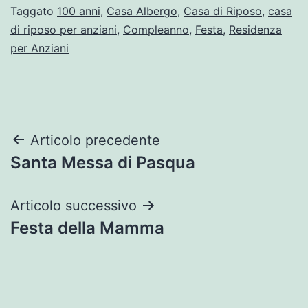
Taggato
100 anni
,
Casa Albergo
,
Casa di Riposo
,
casa
di riposo per anziani
,
Compleanno
,
Festa
,
Residenza
per Anziani
Articolo precedente
Santa Messa di Pasqua
Articolo successivo
Festa della Mamma