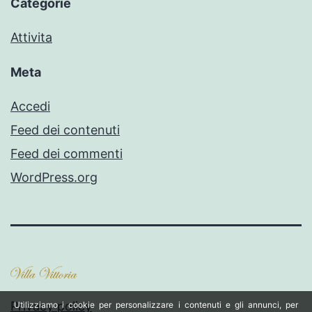
Categorie
Attivita
Meta
Accedi
Feed dei contenuti
Feed dei commenti
WordPress.org
Privacy policy
Utilizziamo i cookie per personalizzare i contenuti e gli annunci, per