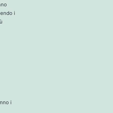
nno
uendo i
iù
nno i