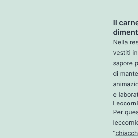
Il carn
dimenti
Nella res
vestiti 
sapore p
di mante
animazio
e labora
Leccorni
Per ques
leccorni
“
chiacch