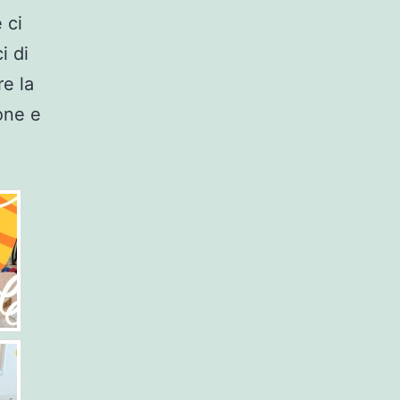
 ci
i di
e la
one e