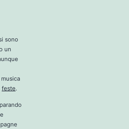
 si sono
do un
omunque
, musica
e
feste
.
eparando
le
mpagne