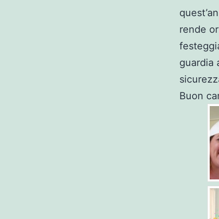
quest’ann
rende or
festeggi
guardia 
sicurezz
Buon car