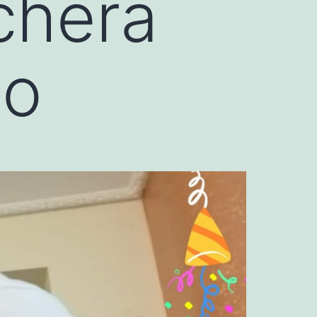
chera
so