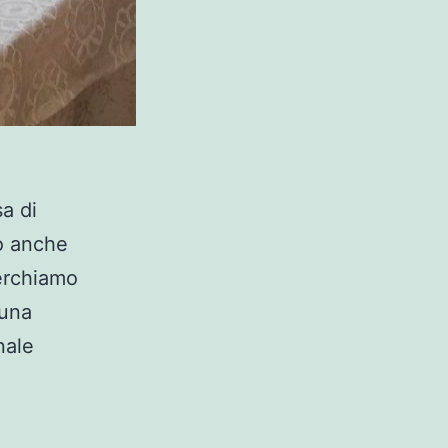
a di
mo anche
cerchiamo
 una
nale