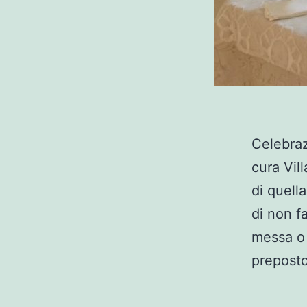
Celebraz
cura Vil
di quell
di non f
messa o 
preposto