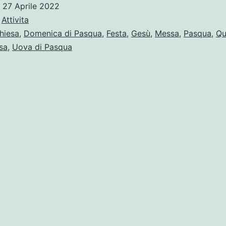
o
27 Aprile 2022
:
Attivita
hiesa
,
Domenica di Pasqua
,
Festa
,
Gesù
,
Messa
,
Pasqua
,
Qu
sa
,
Uova di Pasqua